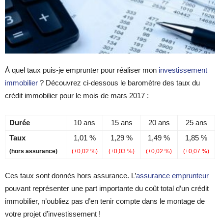
À quel taux puis-je emprunter pour réaliser mon
investissement
immobilier
? Découvrez ci-dessous le baromètre des taux du
crédit immobilier pour le mois de mars 2017 :
Durée
10 ans
15 ans
20 ans
25 ans
Taux
1,01 %
1,29 %
1,49 %
1,85 %
(hors assurance)
(+0,02 %)
(+0,03 %)
(+0,02 %)
(+0,07 %)
Ces taux sont donnés hors assurance. L’
assurance emprunteur
pouvant représenter une part importante du coût total d’un crédit
immobilier, n’oubliez pas d’en tenir compte dans le montage de
votre projet d’investissement !